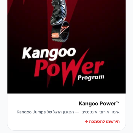
Kangoo Power™
אימון אירובי אינטנסיבי — הסגנון הדגל של Kangoo Jumps
הירשמו להסמכה →