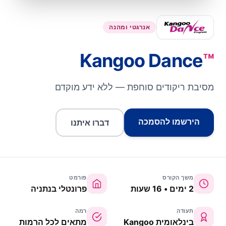
אנרגטי ומהנה
Kangoo Dance
™
מסיבת ריקודים סוחפת — ללא ידע מוקדם
הירשמו להסמכה
דברו איתנו
משך הקורס
פורמט
2 ימים • 16 שעות
פרונטלי בנתניה
תעודה
רמה
בינלאומית Kangoo
מתאים לכל הרמות