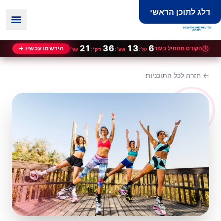
דלג לתוכן הראשי
21
36
13
6
הקורס מתחיל בעוד
:
:
:
הירשמו עכשיו →
ימ׳
שע׳
דק׳
שנ׳
← חזרה לכל התוכניות